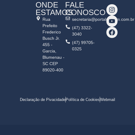
ONDE
FALE
ESTAMOS
CONOSCO
Rua
secretaria@portalshalom.com.br
Prefeito
(47) 3322-
Frederico
3040
Busch Jr.
(47) 99705-
455 -
0325
Garcia,
Blumenau -
SC CEP
89020-400
Declaração de Pivacidade
Política de Cookies
Webmail