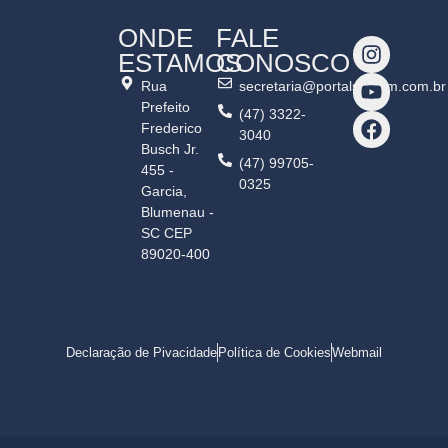
ONDE
FALE
ESTAMOS
CONOSCO
Rua
secretaria@portalshalom.com.br
Prefeito
(47) 3322-
Frederico
3040
Busch Jr.
(47) 99705-
455 -
0325
Garcia,
Blumenau -
SC CEP
89020-400
Declaração de Pivacidade
Política de Cookies
Webmail