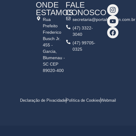
ONDE
FALE
ESTAMOS
CONOSCO
Rua
secretaria@portalshalom.com.br
Prefeito
(47) 3322-
Frederico
3040
Busch Jr.
(47) 99705-
455 -
0325
Garcia,
Blumenau -
SC CEP
89020-400
Declaração de Pivacidade
Política de Cookies
Webmail