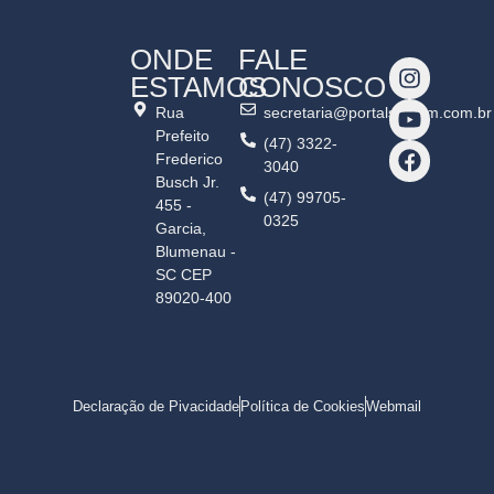
ONDE
FALE
ESTAMOS
CONOSCO
Rua
secretaria@portalshalom.com.br
Prefeito
(47) 3322-
Frederico
3040
Busch Jr.
(47) 99705-
455 -
0325
Garcia,
Blumenau -
SC CEP
89020-400
Declaração de Pivacidade
Política de Cookies
Webmail