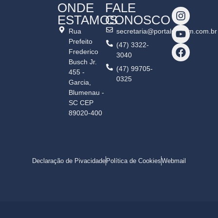
ONDE
FALE
ESTAMOS
CONOSCO
Rua
secretaria@portalshalom.com.br
Prefeito
(47) 3322-
Frederico
3040
Busch Jr.
(47) 99705-
455 -
0325
Garcia,
Blumenau -
SC CEP
89020-400
Declaração de Pivacidade
Política de Cookies
Webmail