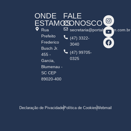
ONDE
FALE
ESTAMOS
CONOSCO
Rua
secretaria@portalshalom.com.br
Prefeito
(47) 3322-
Frederico
3040
Busch Jr.
(47) 99705-
455 -
0325
Garcia,
Blumenau -
SC CEP
89020-400
Declaração de Pivacidade
Política de Cookies
Webmail