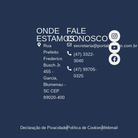
ONDE
FALE
ESTAMOS
CONOSCO
Rua
secretaria@portalshalom.com.br
Prefeito
(47) 3322-
Frederico
3040
Busch Jr.
(47) 99705-
455 -
0325
Garcia,
Blumenau -
SC CEP
89020-400
Declaração de Pivacidade
Política de Cookies
Webmail